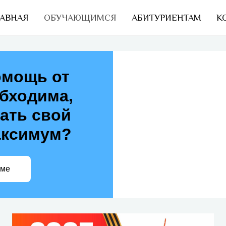
АВНАЯ
ОБУЧАЮЩИМСЯ
АБИТУРИЕНТАМ
К
омощь от
обходима,
ать свой
аксимум?
еме