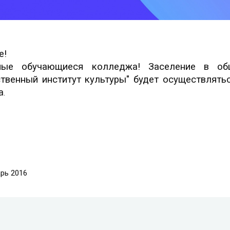
е!
мые обучающиеся колледжа! Заселение в о
твенный институт культуры" будет осуществляться
а
.
арь 2016